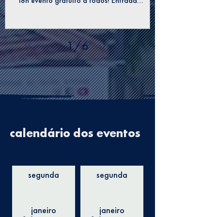
18h evento gratuito a todos! Entrada
Acessível pela...
1
/
6
calendário dos eventos
segunda
segunda
1
1
janeiro
janeiro