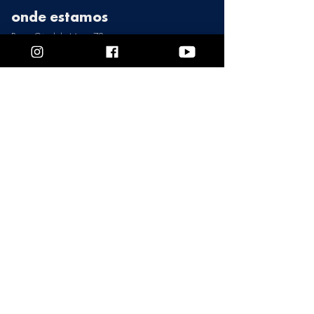
onde estamos
Praça Cândido Mota, 72
Caraguatatuba, Sao Paulo, Brasil 11660-060
Tel: (12) 3883-9980
E-mail museucaragua@gmail.com