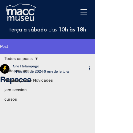
terça a sábado
das
10h às 18h
Post
Todos os posts
Site Relâmpago
Todos os posts
14 de out. de 2024
0 min de leitura
Rapecca
Atualizações e Novidades
jam session
cursos