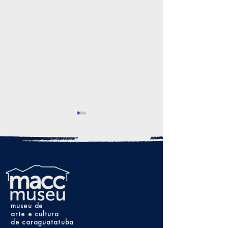
Rapecca
1º Concurso Beleza
Negra do Litoral Norte
museu de
arte e cultura
de caraguatatuba