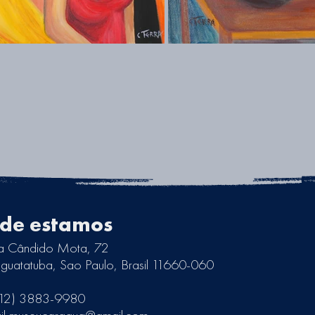
de estamos
a Cândido Mota, 72
guatatuba, Sao Paulo, Brasil 11660-060
 (12) 3883-9980