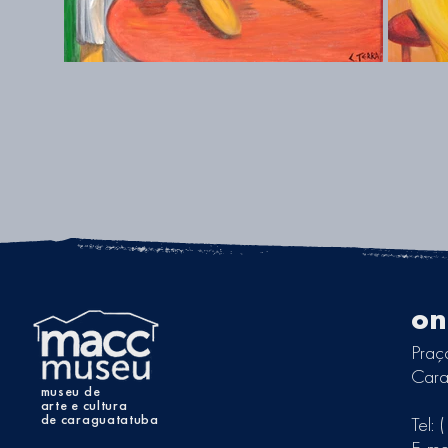
on
Praç
Cara
museu de
arte e cultura
de caraguatatuba
Tel: