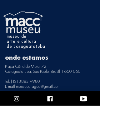
museu de
arte e cultura
de caraguatatuba
onde estamos
Praça Cândido Mota, 72
Caraguatatuba, Sao Paulo, Brasil 11660-060
Tel: (12) 3883-9980
E-mail museucaragua@gmail.com