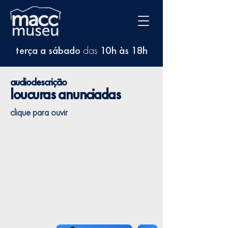
terça a sábado
das
10h às 18h
audiodescrição
loucuras anunciadas
clique para ouvir