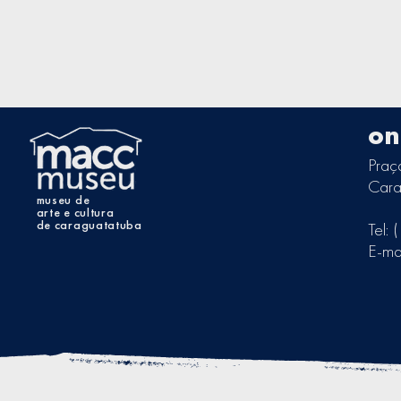
on
Praç
Cara
museu de
arte e cultura
de caraguatatuba
Tel:
E-ma