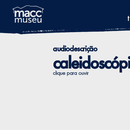
audiodescrição
caleidoscóp
clique para ouvir