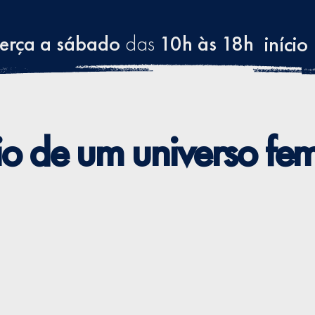
terça a sábado
das
10h às 18h
início
io de um universo fe